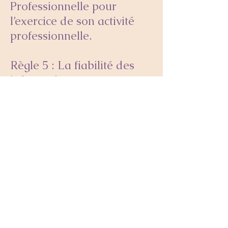
Professionnelle pour
l’exercice de son activité
professionnelle.
Règle 5 : La fiabilité des
informations
Le Leethérapeute déclare
des informations justes et
fiables à la fois sur son
parcours, ses attestations,
ses certifications et son
champ de compétences.
Le Leethérapeute a
l’obligation d’afficher le
certificat d’autorisation