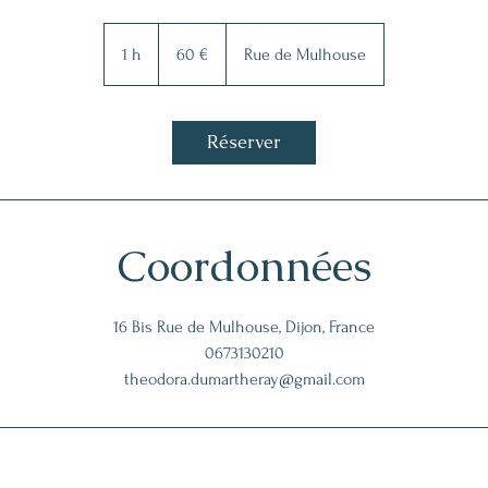
60
euros
1 h
1
60 €
Rue de Mulhouse
Réserver
Coordonnées
16 Bis Rue de Mulhouse, Dijon, France
0673130210
theodora.dumartheray@gmail.com