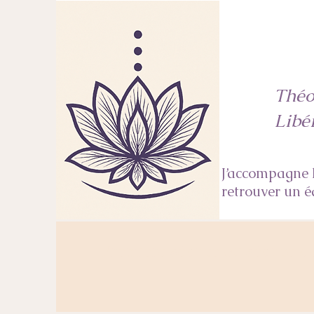
Théo
Libé
J’accompagne l
retrouver un é
Première séance ou séance de 