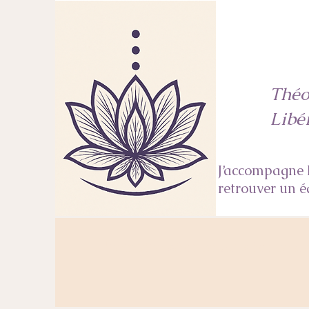
Théo
Libé
J’accompagne l
retrouver un é
Première séance ou séance de 