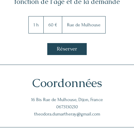
fonction de l'âge et de la demande
60
euros
1 h
1
60 €
Rue de Mulhouse
Réserver
Coordonnées
16 Bis Rue de Mulhouse, Dijon, France
0673130210
theodora.dumartheray@gmail.com